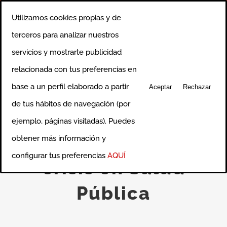
Saltar
Llámanos al 91 750 0640
|
info@ciceroformacion.es
Utilizamos cookies propias y de
al
Rss
Correo
terceros para analizar nuestros
electrónico
contenido
servicios y mostrarte publicidad
relacionada con tus preferencias en
base a un perfil elaborado a partir
Aceptar
Rechazar
de tus hábitos de navegación (por
ejemplo, páginas visitadas). Puedes
Comunicación de
obtener más información y
configurar tus preferencias
AQUÍ
crisis en Salud
Pública