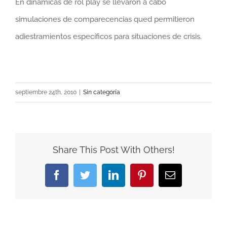
En dinámicas de rol play se llevaron a cabo
simulaciones de comparecencias qued permitieron
adiestramientos específicos para situaciones de crisis.
septiembre 24th, 2010
|
Sin categoría
Share This Post With Others!
Facebook
Twitter
LinkedIn
Pinterest
Correo
electrónico