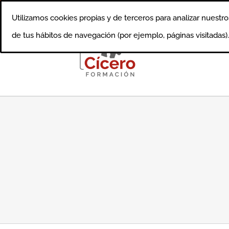
Saltar
Llámanos al 91 750 0640
|
info@ciceroformacion.es
Utilizamos cookies propias y de terceros para analizar nuestro
al
de tus hábitos de navegación (por ejemplo, páginas visitadas
contenido