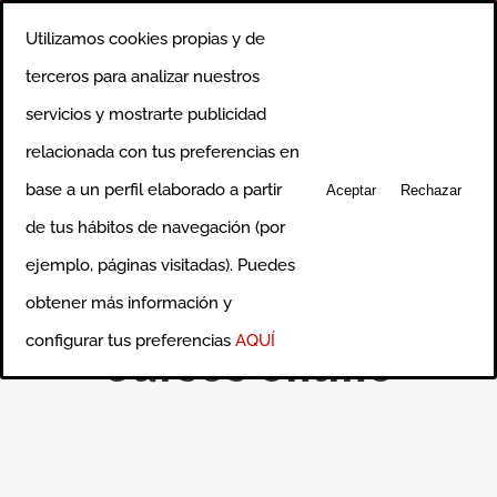
Saltar
Llámanos al 91 750 0640
|
info@ciceroformacion.es
Utilizamos cookies propias y de
al
Rss
Correo
terceros para analizar nuestros
electrónico
contenido
servicios y mostrarte publicidad
relacionada con tus preferencias en
base a un perfil elaborado a partir
Aceptar
Rechazar
de tus hábitos de navegación (por
ejemplo, páginas visitadas). Puedes
obtener más información y
configurar tus preferencias
AQUÍ
Cursos online