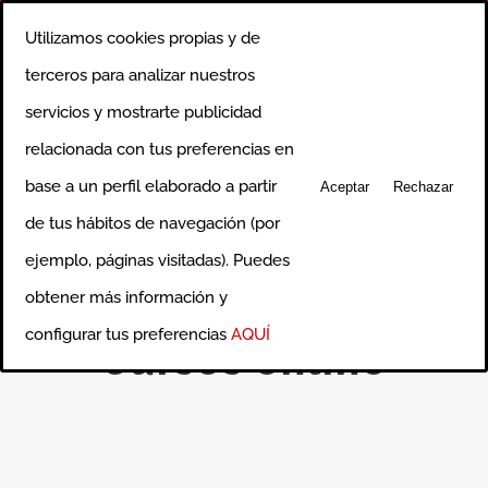
Saltar
Llámanos al 91 750 0640
|
info@ciceroformacion.es
Utilizamos cookies propias y de
al
Rss
Correo
terceros para analizar nuestros
electrónico
contenido
servicios y mostrarte publicidad
relacionada con tus preferencias en
base a un perfil elaborado a partir
Aceptar
Rechazar
de tus hábitos de navegación (por
ejemplo, páginas visitadas). Puedes
obtener más información y
configurar tus preferencias
AQUÍ
Cursos online