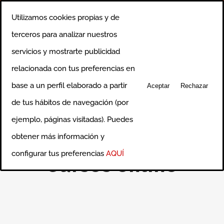
Saltar
Llámanos al 91 750 0640
|
info@ciceroformacion.es
Utilizamos cookies propias y de
al
Rss
Correo
terceros para analizar nuestros
electrónico
contenido
servicios y mostrarte publicidad
relacionada con tus preferencias en
base a un perfil elaborado a partir
Aceptar
Rechazar
de tus hábitos de navegación (por
ejemplo, páginas visitadas). Puedes
obtener más información y
configurar tus preferencias
AQUÍ
Cursos online