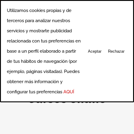
Saltar
Llámanos al 91 750 0640
|
info@ciceroformacion.es
Utilizamos cookies propias y de
al
Rss
Correo
terceros para analizar nuestros
electrónico
contenido
servicios y mostrarte publicidad
relacionada con tus preferencias en
base a un perfil elaborado a partir
Aceptar
Rechazar
de tus hábitos de navegación (por
ejemplo, páginas visitadas). Puedes
obtener más información y
configurar tus preferencias
AQUÍ
Cursos online